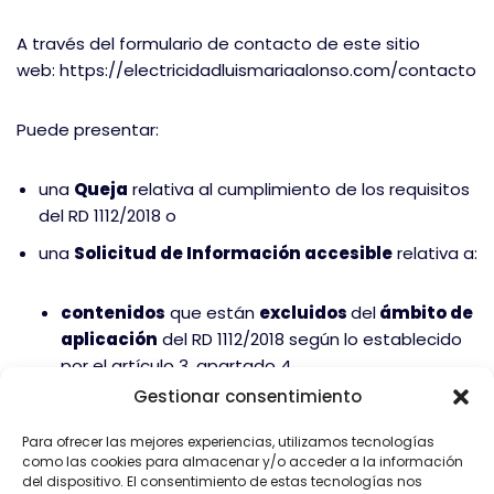
A través del formulario de contacto de este sitio
web: https://electricidadluismariaalonso.com/contacto
Puede presentar:
una
Queja
relativa al cumplimiento de los requisitos
del RD 1112/2018 o
una
Solicitud de Información accesible
relativa a:
contenidos
que están
excluidos
del
ámbito de
aplicación
del RD 1112/2018 según lo establecido
por el artículo 3, apartado 4.
Gestionar consentimiento
contenidos
que
están
exentos
del
cumplimiento
de los
Para ofrecer las mejores experiencias, utilizamos tecnologías
requisitos de accesibilidad por imponer
como las cookies para almacenar y/o acceder a la información
una
carga desproporcionada
.
del dispositivo. El consentimiento de estas tecnologías nos